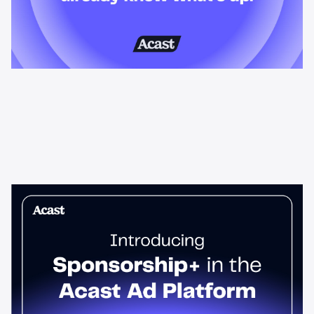
News & Insights
O Sponsorship+ já está na
plataforma de anúncios da Acast
Anúncios de podcast lidos pelo apresentador geram um
aumento de 95% na parte superior do funil em comparação com
anúncios padrão. O Sponsorship+ permite que qualquer
anunciante os veicule em toda a rede Acast. Comece hoje.