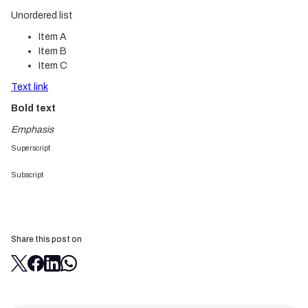
Unordered list
Item A
Item B
Item C
Text link
Bold text
Emphasis
Superscript
Subscript
Share this post on