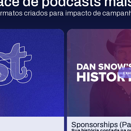
ce de podcasts mais
rmatos criados para impacto de campan
EXA
Sponsorships (Pa
Sua história contada na pr