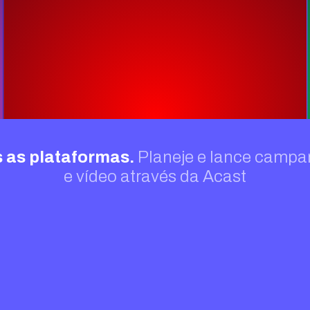
 as plataformas.
Planeje e lance campa
e vídeo através da Acast