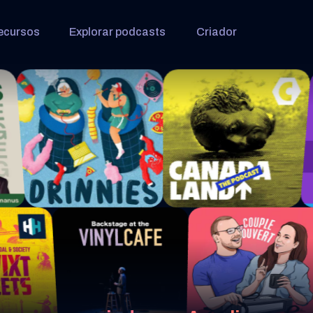
ecursos
Explorar podcasts
Criador