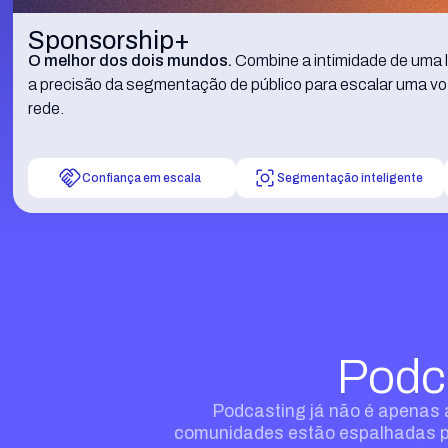
Sponsorship+
O melhor dos dois mundos.
Combine a intimidade de uma le
a precisão da segmentação de público para escalar uma vo
rede.
Confiança em escala
Segmentação inteligente
Podc
Podcasting já não é apenas 
comunidades estão espalhadas por