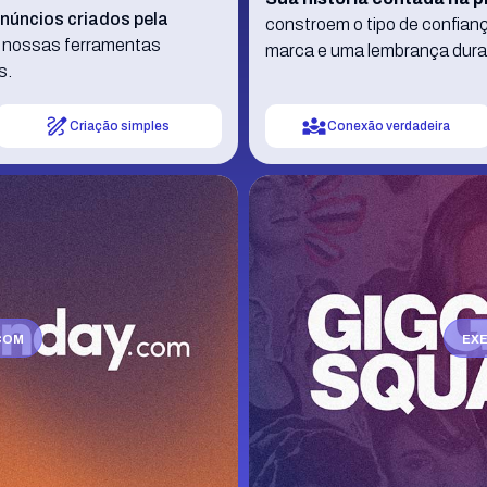
núncios criados pela
constroem o tipo de confian
e nossas ferramentas
marca e uma lembrança durad
s.
Criação simples
Conexão verdadeira
.COM
EX