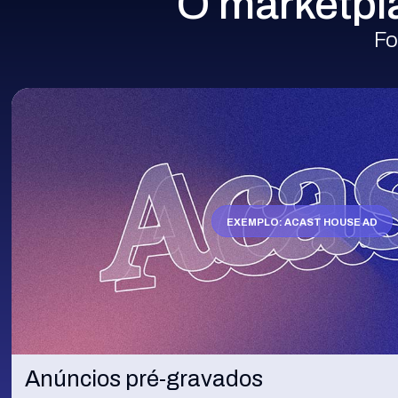
O marketpla
Fo
EXEMPLO
: ACAST HOUSE AD
Anúncios pré-gravados