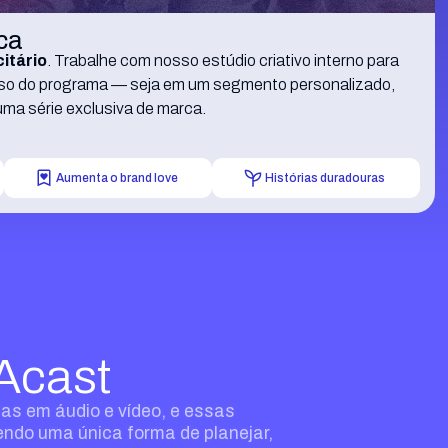
ca
citário
. Trabalhe com nosso estúdio criativo interno para
erso do programa — seja em um segmento personalizado,
uma série exclusiva de marca.
Aumenta o brand love
Histórias duradouras
Acast
as em áudio e vídeo, e essas
endo uma única forma de planejar,