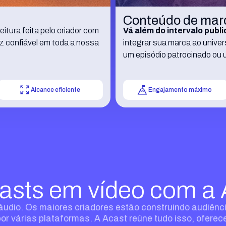
Conteúdo de mar
itura feita pelo criador com
Vá além do intervalo publi
z confiável em toda a nossa
integrar sua marca ao univ
um episódio patrocinado ou 
Alcance eficiente
Engajamento máximo
asts em vídeo com a 
áudio. Os maiores criadores estão construindo audiênci
 várias plataformas. A Acast reúne tudo isso, oferec