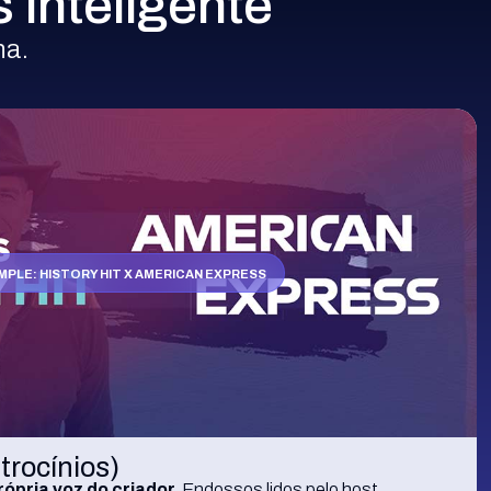
 inteligente
ha.
MPLE: HISTORY HIT X AMERICAN EXPRESS
trocínios)
ópria voz do criador.
Endossos lidos pelo host