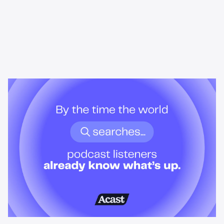
News & Insights
Wenn die Welt noch sucht, wissen
Podcasthörer schon Bescheid.
Podcast-Hörer entwickeln Verständnis, bevor Schlagzeilen
erscheinen. Das bedeutet es für Werbetreibende, die sie
erreichen wollen, wenn es wirklich darauf ankommt.