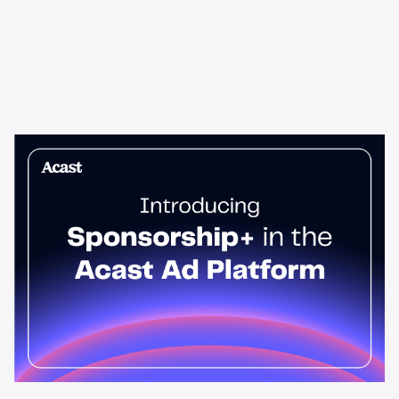
News & Insights
Sponsorship+ ist jetzt in der
Anzeigenplattform von Acast
Host-Read-Podcast-Anzeigen erzielen einen um 95 % höheren
Top-Funnel-Lift als Standard-Spots. Sponsorship+ ermöglicht
es jedem Werbetreibenden, diese im gesamten Acast-Netzwerk
zu schalten. Starten Sie noch heute.