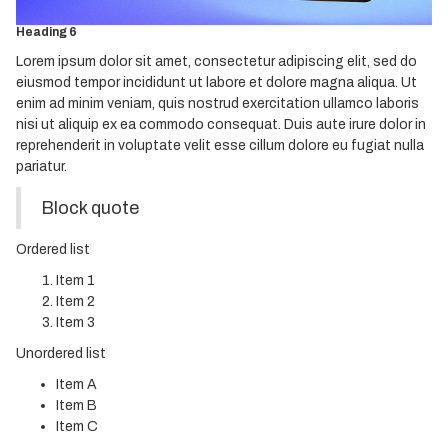
Heading 5
Heading 6
Lorem ipsum dolor sit amet, consectetur adipiscing elit, sed do
eiusmod tempor incididunt ut labore et dolore magna aliqua. Ut
enim ad minim veniam, quis nostrud exercitation ullamco laboris
nisi ut aliquip ex ea commodo consequat. Duis aute irure dolor in
reprehenderit in voluptate velit esse cillum dolore eu fugiat nulla
pariatur.
Block quote
Ordered list
Item 1
Item 2
Item 3
Unordered list
Item A
Item B
Item C