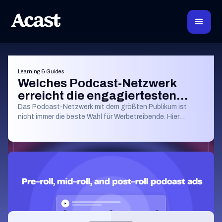
Learning & Guides
Welches Podcast-Netzwerk
erreicht die engagiertesten
Hörer?
Das Podcast-Netzwerk mit dem größten Publikum ist
nicht immer die beste Wahl für Werbetreibende. Hier
erfahren Sie, wie Sie das Hörer-Engagement bewerten –
und warum es wichtiger ist als die reine Reichweite.
Learning & Guides
Pre-Roll-, Mid-Roll- und Post-Roll-
Podcast-Anzeigen: Was ist der
Unterschied?