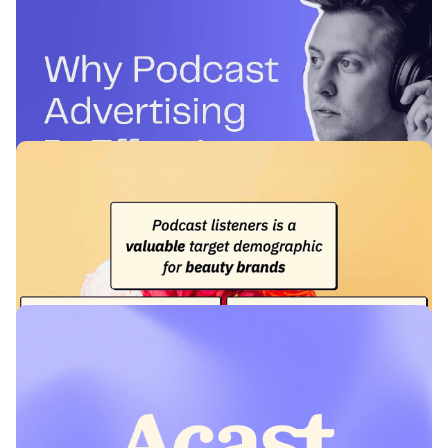
Warum Podcast-Werbung effektiv ist:
Vorteile und Statistiken für 2026
Anhand von Statistiken wird aufgezeigt, warum Podcast-
Werbung für Marken so effektiv ist.
News & Insights
Warum Beauty-Marken von Podcast-
Werbung profitieren
Podcasts bieten eine intime und vertrauenswürdige Plattform,
um Schönheitstipps und -ratschläge zu besprechen. Da sich
Verbraucher zunehmend auf Produktwissen und Inhaltsstoffe
konzentrieren, bieten Podcasts eine einzigartige Gelegenheit,
tief in diese Themen einzutauchen und Ihre Marke als Experten
zu positionieren.
Learning & Guides
Warum Podcast-Werbung in einer Welt
ohne Cookies ein echter Gewinn ist
In einer Welt ohne Third-Party-Cookies gewinnt Podcast-
Werbung an Bedeutung, da sie auf First-Party-Daten und
kontextuelle Relevanz setzt. Podscribe, ein Anbieter von Mess-
und Attributionslösungen, zeigt, wie Podcast-Werbung durch