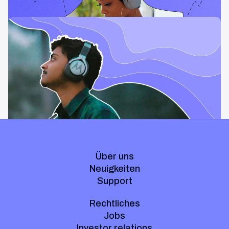
News & Insights
Warum Podcasts für Zuhörer und
Unternehmen gut investierte Zeit sind.
Warum Podcasts eine Oase für Zuhörer und eine
Markenbildungschance für versierte Marketingexperten sind.
Über uns
Neuigkeiten
Support
Rechtliches
Jobs
Investor relations