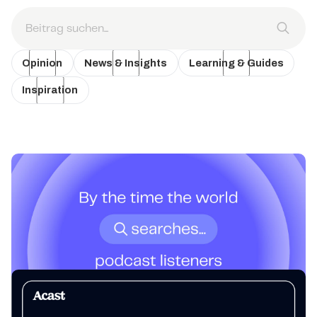
Opinion
News & Insights
Learning & Guides
Inspiration
News & Insights
Wenn die Welt noch sucht, wissen
Podcasthörer schon Bescheid.
Podcast-Hörer entwickeln Verständnis, bevor Schlagzeilen
erscheinen. Das bedeutet es für Werbetreibende, die sie
erreichen wollen, wenn es wirklich darauf ankommt.
News & Insights
Sponsorship+ ist jetzt in der
Anzeigenplattform von Acast