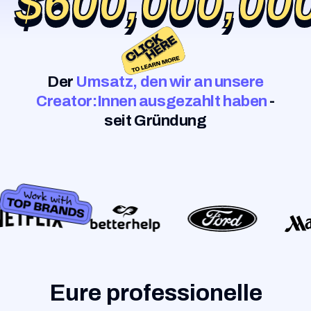
$600,000,00
$600,000,00
Der
Umsatz, den wir an unsere
Creator:Innen ausgezahlt haben
-
seit Gründung
Eure professionelle