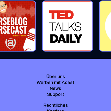
Über uns
Werben mit Acast
News
Support
Rechtliches