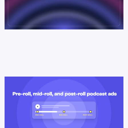
Learning & Guides
Anúncios pre-roll, mid-roll e post-
roll em podcast: qual a diferença?
Anúncios pre-roll, mid-roll e post-roll em podcast explicados:
como cada posicionamento funciona, quanto custa e qual se
encaixa no objetivo da sua campanha.