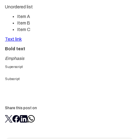
Unordered list
Item A
Item B
Item C
Text link
Bold text
Emphasis
Superscript
Subscript
Share this post on