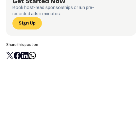
Get Started Now
Book host-read sponsorships or run pre-
recorded ads in minutes.
Sign Up
Share this post on