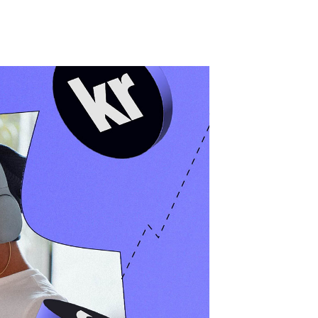
rwirrend sein, besonders wenn man neu in der
sich einen Überblick über die Kosten von
:
r Podcast-Werbung im Jahr 2026 liegt
 bis zu 60 Sekunden. Vom Host gelesene
llar CPM, und Nischen-Podcasts mit
0 US-Dollar oder mehr verlangen.
 Anzeige, Zielgruppengröße, Targeting-
iter. Dieser Leitfaden gibt Ihnen einen
ionieren, welche verschiedenen Arten von
e, die mit Podcast-Werbung beginnen