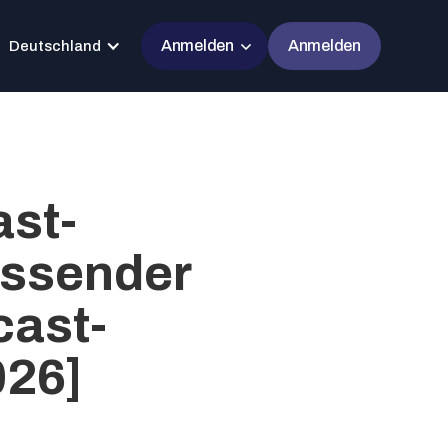
Anmelden
Anmelden
Deutschland
st-
ssender
cast-
026]