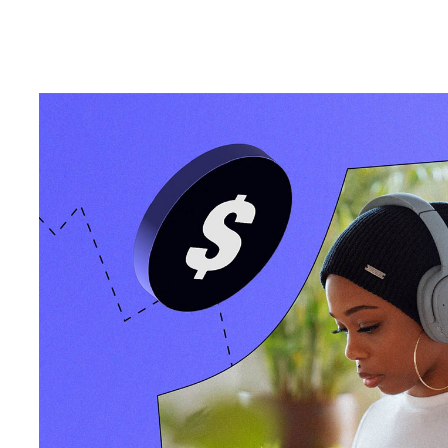
Die Kosten einer Podcast-Werbekampagne zu verstehen, kann ve
Podcast-Werbung ist. Dieser Leitfaden soll all jenen helfen, die 
Podcast-Werbung verschaffen möchten.
Wenn Sie die „TL;DR“ (zu lang, nicht gelesen) Version wünschen
Der durchschnittliche CPM (Kosten pro Tausend/1000 Hörer) fü
zwischen 15 und 30 US-Dollar für vorproduzierte Anzeigen von
Sponsorings kosten typischerweise zwischen 25 und 40 US-Do
hochwertigen Zielgruppen, wie Business und Finanzen, können 4
Letztendlich variieren die Podcast-Werbepreise je nach Art der
Kriterien und anderen Faktoren.
Wenn Sie ein Podcast-Profi im Büro werden möchten, lesen Sie we
vollständigen Überblick darüber, wie Podcast-Werbepreise funkt
Podcast-Anzeigen es gibt, und bietet Tipps für Werbetreibend