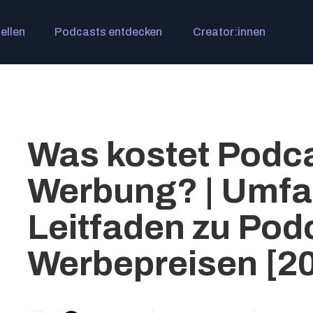
ellen
Podcasts entdecken
Creator:innen
Was kostet Podca
Werbung? | Umfa
Leitfaden zu Pod
Werbepreisen [2