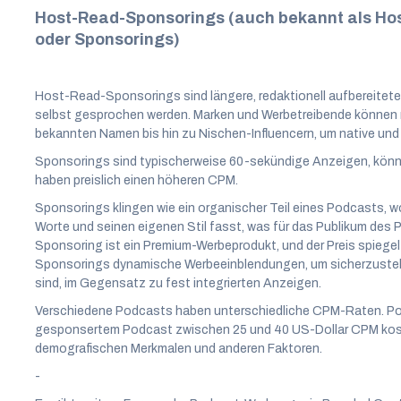
Host-Read-Sponsorings (auch bekannt als Ho
oder Sponsorings)
Host-Read-Sponsorings sind längere, redaktionell aufbereitet
selbst gesprochen werden. Marken und Werbetreibende können
bekannten Namen bis hin zu Nischen-Influencern, um native und
Sponsorings sind typischerweise 60-sekündige Anzeigen, könne
haben preislich einen höheren CPM.
Sponsorings klingen wie ein organischer Teil eines Podcasts, w
Worte und seinen eigenen Stil fasst, was für das Publikum des P
Sponsoring ist ein Premium-Werbeprodukt, und der Preis spiegel
Sponsorings dynamische Werbeeinblendungen, um sicherzustelle
sind, im Gegensatz zu fest integrierten Anzeigen.
Verschiedene Podcasts haben unterschiedliche CPM-Raten. P
gesponsertem Podcast zwischen 25 und 40 US-Dollar CPM kost
demografischen Merkmalen und anderen Faktoren.
-