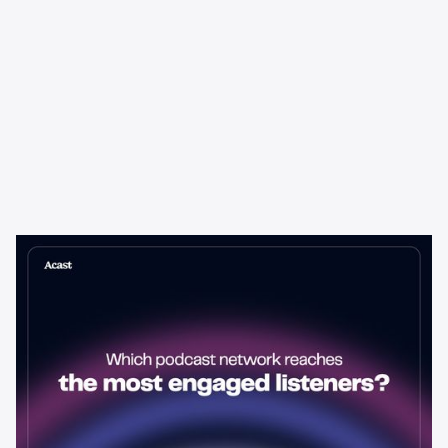
Learning & Guides
¿Qué red de podcasts llega a los
oyentes más comprometidos?
La red de podcasts con la audiencia más grande no siempre es la
mejor opción para los anunciantes. Aquí te mostramos cómo
evaluar el compromiso de los oyentes y por qué importa más que
el alcance bruto.