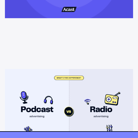
Learning & Guides
Publicidad en podcasts vs
publicidad en radio: ¿cuál es la
diferencia?
La radio vende alcance masivo barato. Los podcasts venden
atención, confianza y atribución. Una comparación directa de
costo, segmentación y medición, y cuándo cada uno debe
incluirse en tu plan.