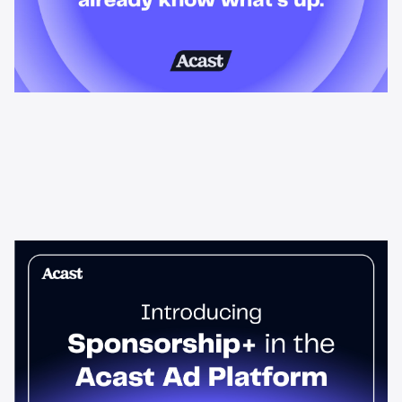
News & Insights
Sponsorship+ ist jetzt in der
Anzeigenplattform von Acast
Host-Read-Podcast-Anzeigen erzielen einen um 95 % höheren
Top-Funnel-Lift als Standard-Spots. Sponsorship+ ermöglicht
es jedem Werbetreibenden, diese im gesamten Acast-Netzwerk
zu schalten. Starten Sie noch heute.