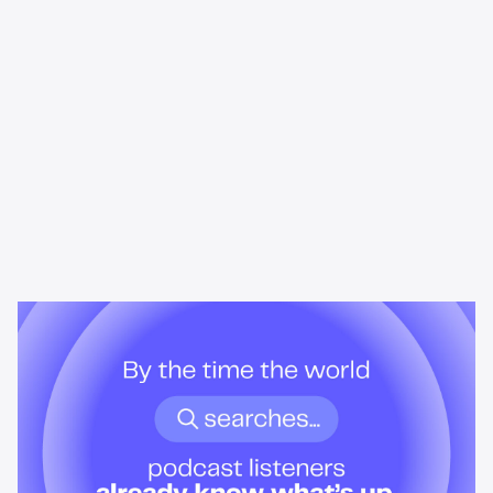
News & Insights
Wenn die Welt noch sucht, wissen
Podcasthörer schon Bescheid.
Podcast-Hörer entwickeln Verständnis, bevor Schlagzeilen
erscheinen. Das bedeutet es für Werbetreibende, die sie
erreichen wollen, wenn es wirklich darauf ankommt.