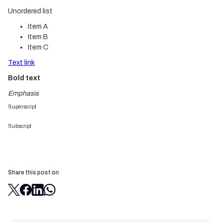
Unordered list
Item A
Item B
Item C
Text link
Bold text
Emphasis
Superscript
Subscript
Share this post on