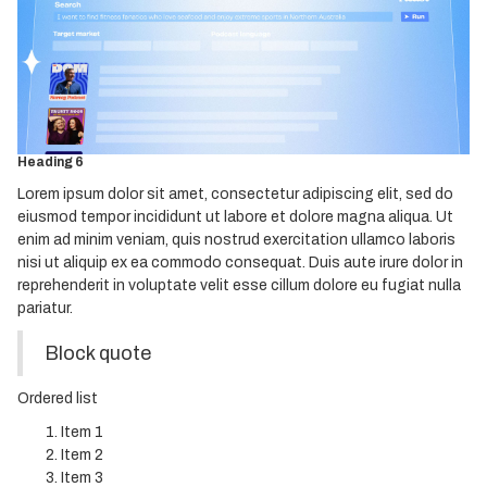
Heading 3
Heading 4
Heading 5
Heading 6
Lorem ipsum dolor sit amet, consectetur adipiscing elit, sed do
eiusmod tempor incididunt ut labore et dolore magna aliqua. Ut
enim ad minim veniam, quis nostrud exercitation ullamco laboris
nisi ut aliquip ex ea commodo consequat. Duis aute irure dolor in
reprehenderit in voluptate velit esse cillum dolore eu fugiat nulla
pariatur.
Block quote
Ordered list
Item 1
Item 2
Item 3