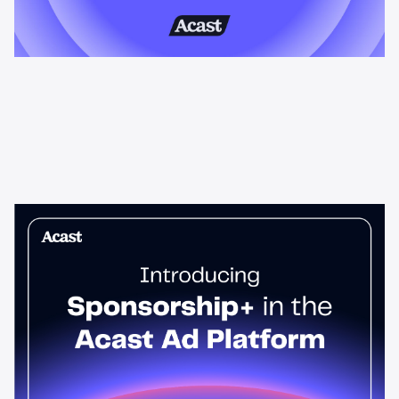
News & Insights
Sponsorship+ er nå i Acasts
annonseplattform
Host-leste podkastannonser gir 95 % høyere løft i toppen av
salgstrakten enn standard spots. Sponsorship+ lar enhver
annonsør kjøre dem på tvers av Acast-nettverket. Start i dag.