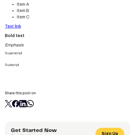
Item A
Item B
Item C
Text link
Bold text
Emphasis
Superscript
Subscript
Share this post on
Get Started Now
Sign Up