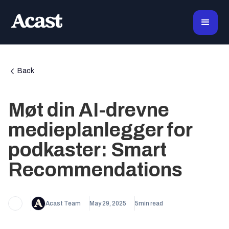
Back
Møt din AI-drevne
medieplanlegger for
podkaster: Smart
Recommendations
Acast Team
May 29, 2025
5
min read