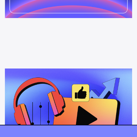
News & Insights
Muligheten med videopodkaster
Hvordan videopodkaster øker publikumsrekkevidde, engasjement
og annonseeffekt – spesielt blant Gen Z-lyttere.