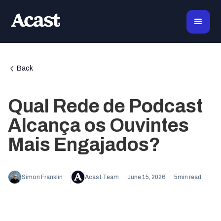
Back
Qual Rede de Podcast
Alcança os Ouvintes
Mais Engajados?
Simon Franklin
Acast Team
June 15, 2026
5
min read