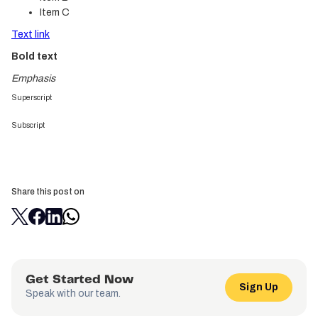
Item C
Text link
Bold text
Emphasis
Superscript
Subscript
Share this post on
Get Started Now
Sign Up
Speak with our team.