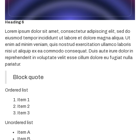
Heading 4
Heading 5
Heading 6
Lorem ipsum dolor sit amet, consectetur adipiscing elit, sed do
eiusmod tempor incididunt ut labore et dolore magna aliqua. Ut
enim ad minim veniam, quis nostrud exercitation ullamco laboris
nisi ut aliquip ex ea commodo consequat. Duis aute irure dolor in
reprehenderit in voluptate velit esse cillum dolore eu fugiat nulla
pariatur.
Block quote
Ordered list
Item 1
Item 2
Item 3
Unordered list
Item A
Item B