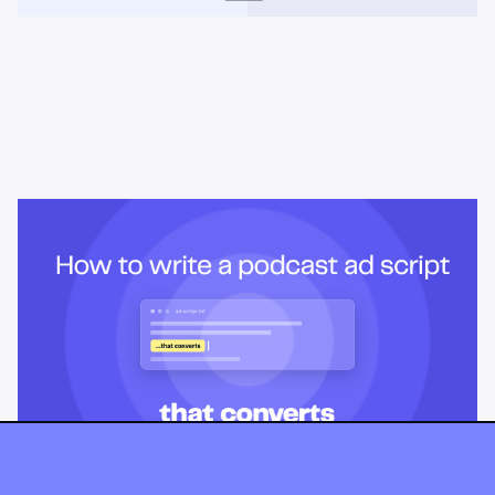
Learning & Guides
Como escrever um roteiro de
anúncio de podcast que converte
Ouvintes de podcast conseguem perceber quando uma venda é
agressiva. Veja como estruturar um roteiro de anúncio de
podcast, fazer um briefing para um apresentador e escrever uma
CTA que funcione entre ouvir e agir.