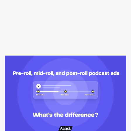
Learning & Guides
Anúncios pre-roll, mid-roll e post-
roll em podcast: qual a diferença?
Anúncios pre-roll, mid-roll e post-roll em podcast explicados:
como cada posicionamento funciona, quanto custa e qual se
encaixa no objetivo da sua campanha.