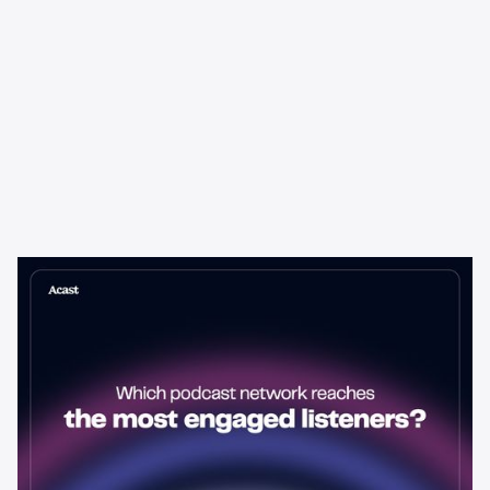
Learning & Guides
Hvilket podkastnettverk når ut til
de mest engasjerte lytterne?
Podkastnettverket med størst publikum er ikke alltid det beste
valget for annonsører. Her er hvordan du evaluerer
lytterengasjement – og hvorfor det betyr mer enn ren rekkevidde.