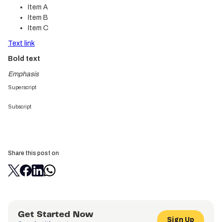
Item A
Item B
Item C
Text link
Bold text
Emphasis
Superscript
Subscript
Share this post on
Get Started Now
Sign Up