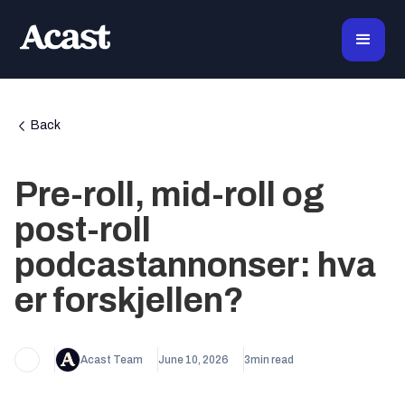
Back
Pre-roll, mid-roll og
post-roll
podcastannonser: hva
er forskjellen?
Acast Team
June 10, 2026
3
min read