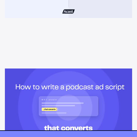
Learning & Guides
Hvordan skrive et podcast-
annonseskript som konverterer
Podcastlyttere kan høre en påtrengende salgspitch komme. Her
er hvordan du strukturerer et podcast-annonseskript, briefer en
vert, og skriver en CTA som overlever gapet mellom å høre og
handle.