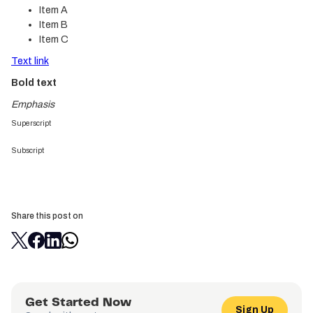
Item A
Item B
Item C
Text link
Bold text
Emphasis
Superscript
Subscript
Share this post on
Get Started Now
Sign Up