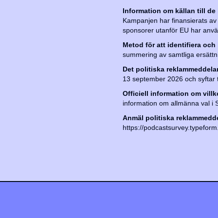
Information om källan till de
Kampanjen har finansierats av C
sponsorer utanför EU har anvä
Metod för att identifiera 
summering av samtliga ersättning
Det politiska reklammeddelan
13 september 2026 och syftar till
Officiell information om vill
information om allmänna val i 
Anmäl politiska reklammeddel
https://podcastsurvey.typefo