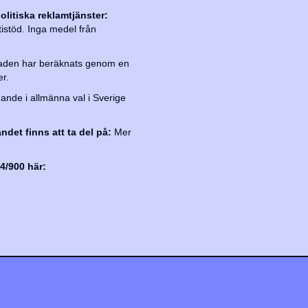
olitiska reklamtjänster:
tistöd. Inga medel från
aden har beräknats genom en
er.
ande i allmänna val i Sverige
andet finns att ta del på:
Mer
4/900 här: