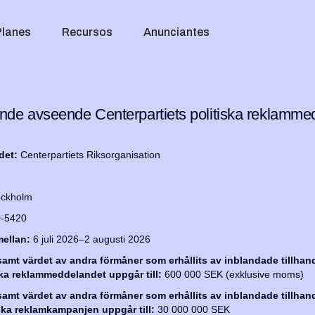
Planes
Recursos
Anunciantes
e avseende Centerpartiets politiska reklammed
det:
Centerpartiets Riksorganisation
ockholm
0-5420
ellan:
6 juli 2026–2 augusti 2026
mt värdet av andra förmåner som erhållits av inblandade tillhand
iska reklammeddelandet uppgår till:
600 000 SEK (exklusive moms)
mt värdet av andra förmåner som erhållits av inblandade tillhand
iska reklamkampanjen uppgår till:
30 000 000 SEK