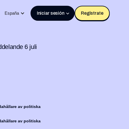
España
Iniciar sesión
Regístrate
delande 6 juli
ahållare av politiska
ahållare av politiska