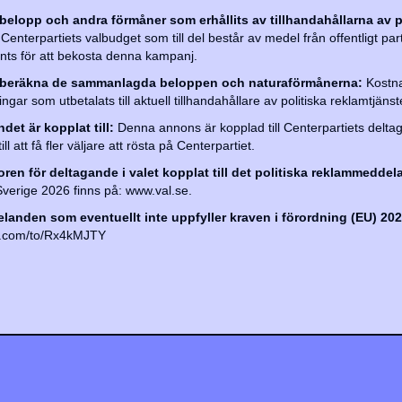
 belopp och andra förmåner som erhållits av tillhandahållarna av p
enterpartiets valbudget som till del består av medel från offentligt par
nts för att bekosta denna kampanj.
och beräkna de sammanlagda beloppen och naturaförmånerna:
Kostn
ar som utbetalats till aktuell tillhandahållare av politiska reklamtjänst
det är kopplat till:
Denna annons är kopplad till Centerpartiets deltag
 att få fler väljare att rösta på Centerpartiet.
koren för deltagande i valet kopplat till det politiska reklammeddel
Sverige 2026 finns på:
www.val.se.
anden som eventuellt inte uppfyller kraven i förordning (EU) 202
rm.com/to/Rx4kMJTY