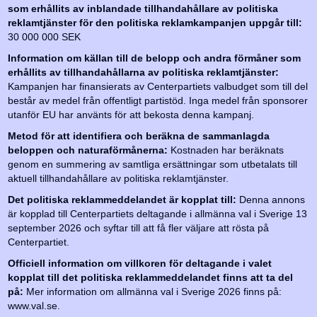
som erhållits av inblandade tillhandahållare av politiska
reklamtjänster för den politiska reklamkampanjen uppgår till:
30 000 000 SEK
Information om källan till de belopp och andra förmåner som
erhållits av tillhandahållarna av politiska reklamtjänster:
Kampanjen har finansierats av Centerpartiets valbudget som till del
består av medel från offentligt partistöd. Inga medel från sponsorer
utanför EU har använts för att bekosta denna kampanj.
Metod för att identifiera och beräkna de sammanlagda
beloppen och naturaförmånerna:
Kostnaden har beräknats
genom en summering av samtliga ersättningar som utbetalats till
aktuell tillhandahållare av politiska reklamtjänster.
Det politiska reklammeddelandet är kopplat till:
Denna annons
är kopplad till Centerpartiets deltagande i allmänna val i Sverige 13
september 2026 och syftar till att få fler väljare att rösta på
Centerpartiet.
Officiell information om villkoren för deltagande i valet
kopplat till det politiska reklammeddelandet finns att ta del
på:
Mer information om allmänna val i Sverige 2026 finns på:
www.val.se.