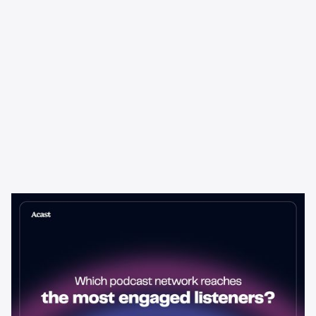
Learning & Guides
¿Qué red de podcasts llega a los
oyentes más comprometidos?
La red de podcasts con la audiencia más grande no siempre es la
mejor opción para los anunciantes. Aquí te explicamos cómo
evaluar el compromiso de los oyentes y por qué importa más que
el alcance bruto.