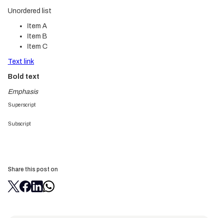
Unordered list
Item A
Item B
Item C
Text link
Bold text
Emphasis
Superscript
Subscript
Share this post on