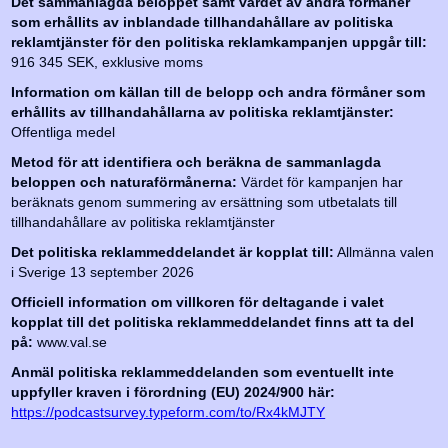
Det sammanlagda beloppet samt värdet av andra förmåner
som erhållits av inblandade tillhandahållare av politiska
reklamtjänster för den politiska reklamkampanjen uppgår till:
916 345 SEK, exklusive moms
Information om källan till de belopp och andra förmåner som
erhållits av tillhandahållarna av politiska reklamtjänster:
Offentliga medel
Metod för att identifiera och beräkna de sammanlagda
beloppen och naturaförmånerna:
Värdet för kampanjen har
beräknats genom summering av ersättning som utbetalats till
tillhandahållare av politiska reklamtjänster
Det politiska reklammeddelandet är kopplat till:
Allmänna valen
i Sverige 13 september 2026
Officiell information om villkoren för deltagande i valet
kopplat till det politiska reklammeddelandet finns att ta del
på:
www.val.se
Anmäl politiska reklammeddelanden som eventuellt inte
uppfyller kraven i förordning (EU) 2024/900 här:
https://podcastsurvey.typeform.com/to/Rx4kMJTY