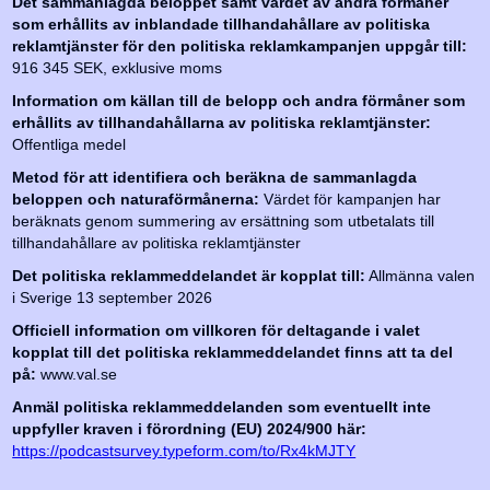
Det sammanlagda beloppet samt värdet av andra förmåner
som erhållits av inblandade tillhandahållare av politiska
reklamtjänster för den politiska reklamkampanjen uppgår till:
916 345 SEK, exklusive moms
Information om källan till de belopp och andra förmåner som
erhållits av tillhandahållarna av politiska reklamtjänster:
Offentliga medel
Metod för att identifiera och beräkna de sammanlagda
beloppen och naturaförmånerna:
Värdet för kampanjen har
beräknats genom summering av ersättning som utbetalats till
tillhandahållare av politiska reklamtjänster
Det politiska reklammeddelandet är kopplat till:
Allmänna valen
i Sverige 13 september 2026
Officiell information om villkoren för deltagande i valet
kopplat till det politiska reklammeddelandet finns att ta del
på:
www.val.se
Anmäl politiska reklammeddelanden som eventuellt inte
uppfyller kraven i förordning (EU) 2024/900 här:
https://podcastsurvey.typeform.com/to/Rx4kMJTY