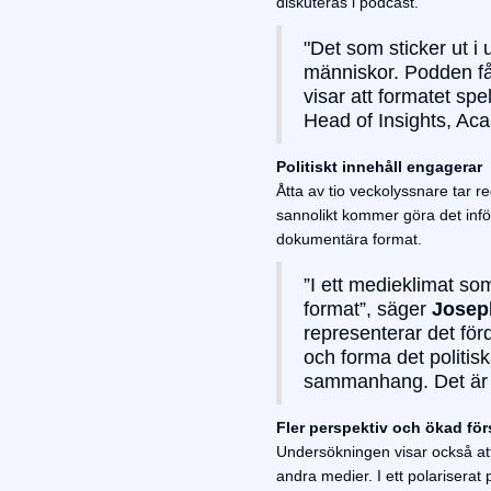
diskuteras i podcast.
"Det som sticker ut i
människor. Podden får
visar att formatet spe
Head of Insights, Aca
Politiskt innehåll engagerar
Åtta av tio veckolyssnare tar re
sannolikt kommer göra det inför
dokumentära format.
”I ett medieklimat so
format”, säger
Joseph
representerar det för
och forma det politisk
sammanhang. Det är d
Fler perspektiv och ökad för
Undersökningen visar också att
andra medier. I ett polariserat