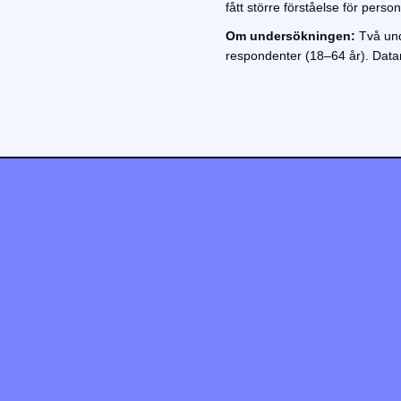
fått större förståelse för perso
Om undersökningen:
Två und
respondenter (18–64 år). Datan 