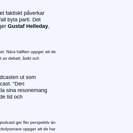
et faktiskt påverkar
ll byta parti. Det
äger
Gustaf Helleday
,
let. Nära hälften uppger att de
t av debatt, åsikt och
podcasten ut som
Acast. “Den
ckla sina resonemang
de tid och
podcast ger fler perspektiv än
eckolyssnare uppger att de har