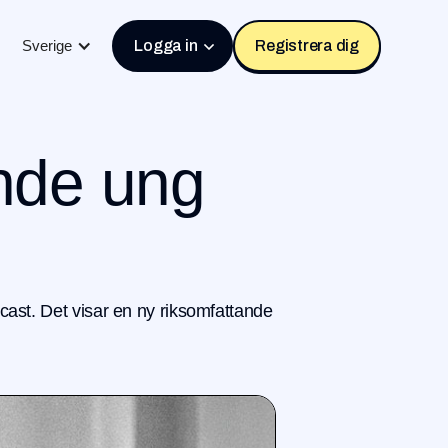
Sverige
Logga in
Registrera dig
unde ung
odcast. Det visar en ny riksomfattande