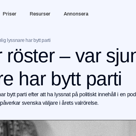
Priser
Resurser
Annonsera
ig lyssnare har bytt parti
r röster – var sj
e har bytt parti
bytt parti efter att ha lyssnat på politiskt innehåll i en p
åverkar svenska väljare i årets valrörelse.