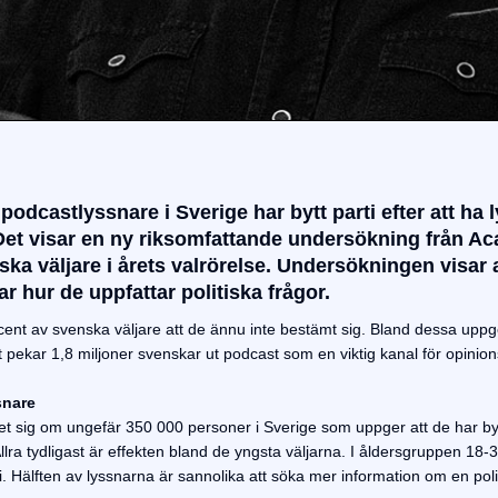
odcastlyssnare i Sverige har bytt parti efter att ha l
 Det visar en ny riksomfattande undersökning från Ac
ka väljare i årets valrörelse. Undersökningen visar a
ar hur de uppfattar politiska frågor.
cent av svenska väljare att de ännu inte bestämt sig. Bland dessa uppge
 pekar 1,8 miljoner svenskar ut podcast som en viktig kanal för opinion
snare
 det sig om ungefär 350 000 personer i Sverige som uppger att de har bytt
. Allra tydligast är effekten bland de yngsta väljarna. I åldersgruppen 1
i. Hälften av lyssnarna är sannolika att söka mer information om en polit