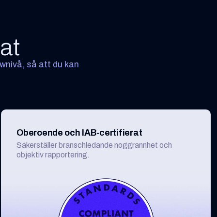
tat
ownivå, så att du kan
Oberoende och IAB-certifierat
Säkerställer branschledande noggrannhet och
objektiv rapportering.