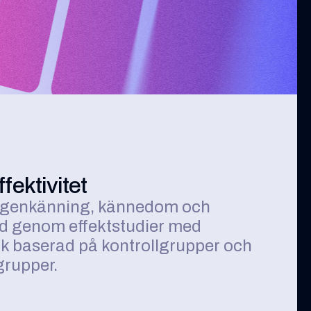
ektivitet
igenkänning, kännedom och
 genom effektstudier med
k baserad på kontrollgrupper och
rupper.