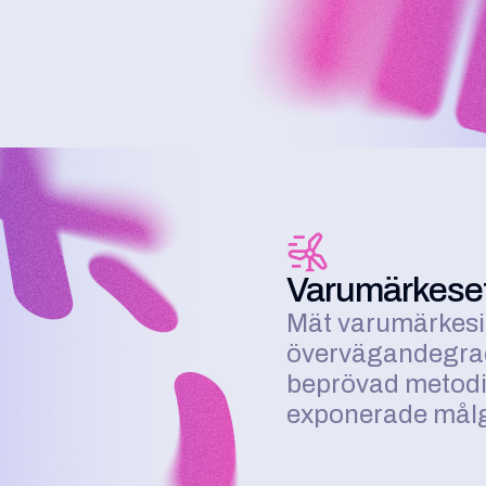
Varumärkeseff
Mät varumärkes
övervägandegrad
beprövad metodi
exponerade målg