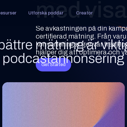
med visa
esurser
Utforska poddar
Creator
Se avkastningen på din kampa
certifierad mätning. Från va
bättre mätning är vikt
konverteringar ger vår tredjep
hjälper dig att optimera och v
podcastannonsering
Get Started