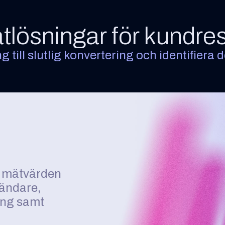
tlösningar för kundre
g till slutlig konvertering och identifiera d
e mätvärden
vändare,
ing samt