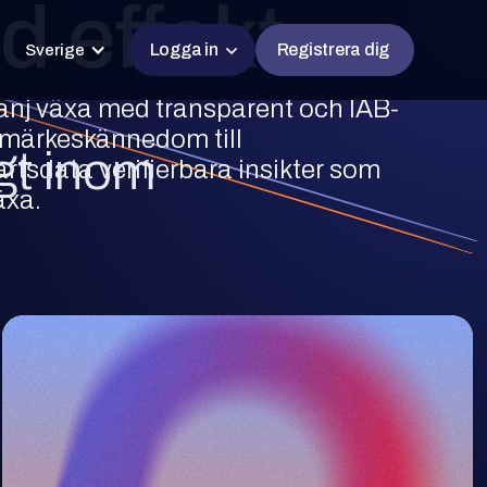
d effekt
Logga in
Registrera dig
Sverige
nj växa med transparent och IAB-
rumärkeskännedom till
igt inom
artsdata verifierbara insikter som
äxa.