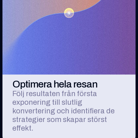
Optimera hela resan
Följ resultaten från första
exponering till slutlig
konvertering och identifiera de
strategier som skapar störst
effekt.