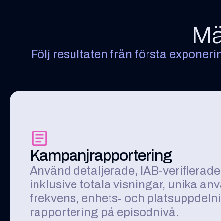
Mä
Följ resultaten från första exponerin
Kampanjrapportering
Använd detaljerade, IAB-verifierad
inklusive totala visningar, unika an
frekvens, enhets- och platsuppdeln
rapportering på episodnivå.