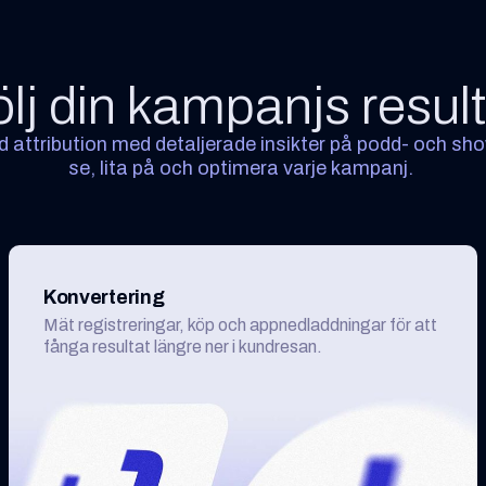
lj din kampanjs resul
d attribution med detaljerade insikter på podd- och sh
se, lita på och optimera varje kampanj.
Konvertering
Mät registreringar, köp och appnedladdningar för att
fånga resultat längre ner i kundresan.