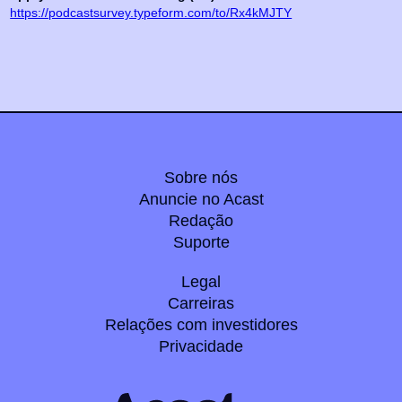
https://podcastsurvey.typeform.com/to/Rx4kMJTY
Sobre nós
Anuncie no Acast
Redação
Suporte
Legal
Carreiras
Relações com investidores
Privacidade