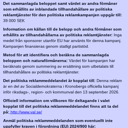
Det sammanlagda beloppet samt värdet av andra förmåner
som erhållits av inblandade tillhandahållare av politiska
reklamtjänster för den politiska reklamkampanjen uppgår till:
39 000 SEK
Information om källan till de belopp och andra förmåner som
erhållits av tillhandahållarna av politiska reklamtjänster:
Inga
medel från sponsorer utanför EU har använts för denna kampanj.
Kampanjen finansieras genom statligt partistöd.
Metod för att identifiera och beräkna de sammanlagda
beloppen och naturaförmånerna:
Värdet för kampanjen har
beräknats genom summering av ersättning som utbetalats till
tillhandahållare av politiska reklamtjänster.
Det politiska reklammeddelandet är kopplat till:
Denna reklam
är en del av Socialdemokraterna i Kronobergs officiella kampanj
inför riksdags-, region- och kommunval den 13 september 2026.
Officiell information om villkoren för deltagande i valet
kopplat till det politiska reklammeddelandet finns att ta del
på:
http://www.val.se/
Anmäl politiska reklammeddelanden som eventuellt inte
uppfyller kraven i förordning (EU) 2024/900 här: