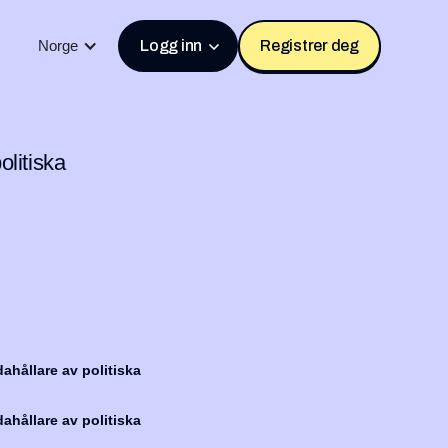
Norge
Logg inn
Registrer deg
litiska
ahållare av politiska
ahållare av politiska