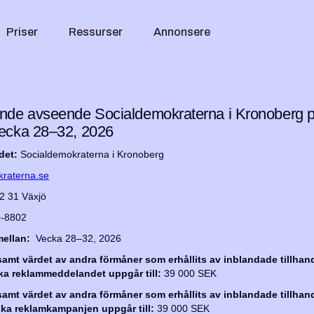
Priser
Ressurser
Annonsere
de avseende Socialdemokraterna i Kronoberg po
ecka 28–32, 2026
det:
Socialdemokraterna i Kronoberg
raterna.se
2 31 Växjö
0-8802
ellan:
Vecka 28–32, 2026
mt värdet av andra förmåner som erhållits av inblandade tillhand
iska reklammeddelandet uppgår till:
39 000 SEK
mt värdet av andra förmåner som erhållits av inblandade tillhand
iska reklamkampanjen uppgår till:
39 000 SEK