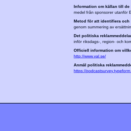
Information om källan till de
medel från sponsorer utanför 
Metod för att identifiera o
genom summering av ersättning s
Det politiska reklammeddeland
inför riksdags-, region- och 
Officiell information om vill
http://www.val.se/
Anmäl politiska reklammeddel
https://podcastsurvey.typefo