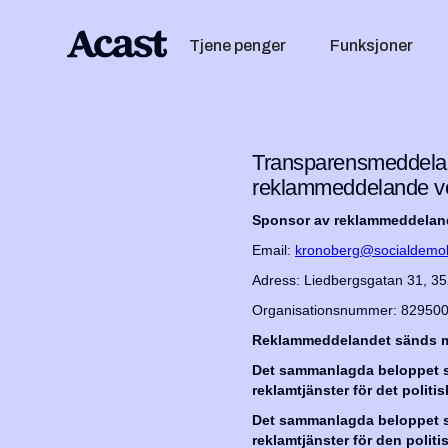
Tjene penger
Funksjoner
Transparensmeddelan
reklammeddelande v
Sponsor av reklammeddelan
Email:
kronoberg@socialdemok
Adress: Liedbergsgatan 31, 35
Organisationsnummer: 82950
Reklammeddelandet sänds m
Det sammanlagda beloppet sa
reklamtjänster för det polit
Det sammanlagda beloppet sa
reklamtjänster för den polit