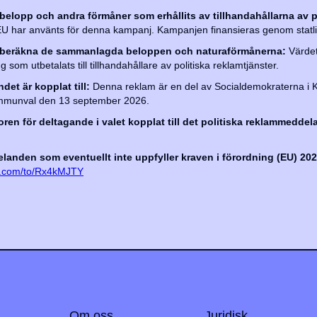
 belopp och andra förmåner som erhållits av tillhandahållarna av p
EU har använts för denna kampanj. Kampanjen finansieras genom statlig
ch beräkna de sammanlagda beloppen och naturaförmånerna:
Värdet
om utbetalats till tillhandahållare av politiska reklamtjänster.
et är kopplat till:
Denna reklam är en del av Socialdemokraterna i K
kommunval den 13 september 2026.
koren för deltagande i valet kopplat till det politiska reklammeddela
anden som eventuellt inte uppfyller kraven i förordning (EU) 202
rm.com/to/Rx4kMJTY
Om oss
Juridisk