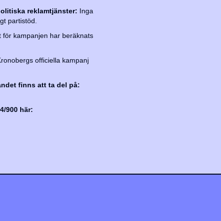
olitiska reklamtjänster:
Inga
t partistöd.
 för kampanjen har beräknats
ronobergs officiella kampanj
ndet finns att ta del på:
4/900 här: