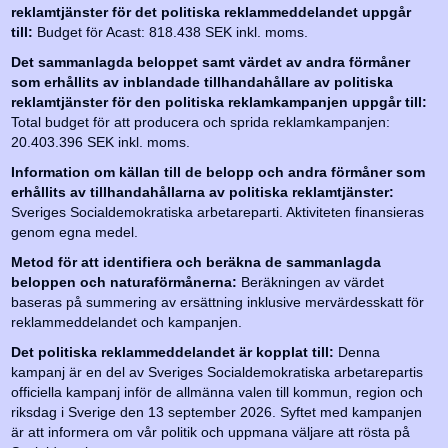
reklamtjänster för det politiska reklammeddelandet uppgår
till:
Budget för Acast: 818.438 SEK inkl. moms.
Det sammanlagda beloppet samt värdet av andra förmåner
som erhållits av inblandade tillhandahållare av politiska
reklamtjänster för den politiska reklamkampanjen uppgår till:
Total budget för att producera och sprida reklamkampanjen:
20.403.396 SEK inkl. moms.
Information om källan till de belopp och andra förmåner som
erhållits av tillhandahållarna av politiska reklamtjänster:
Sveriges Socialdemokratiska arbetareparti. Aktiviteten finansieras
genom egna medel.
Metod för att identifiera och beräkna de sammanlagda
beloppen och naturaförmånerna:
Beräkningen av värdet
baseras på summering av ersättning inklusive mervärdesskatt för
reklammeddelandet och kampanjen.
Det politiska reklammeddelandet är kopplat till:
Denna
kampanj är en del av Sveriges Socialdemokratiska arbetarepartis
officiella kampanj inför de allmänna valen till kommun, region och
riksdag i Sverige den 13 september 2026. Syftet med kampanjen
är att informera om vår politik och uppmana väljare att rösta på