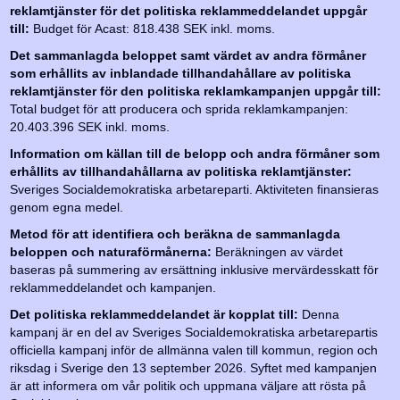
reklamtjänster för det politiska reklammeddelandet uppgår
till:
Budget för Acast: 818.438 SEK inkl. moms.
Det sammanlagda beloppet samt värdet av andra förmåner
som erhållits av inblandade tillhandahållare av politiska
reklamtjänster för den politiska reklamkampanjen uppgår till:
Total budget för att producera och sprida reklamkampanjen:
20.403.396 SEK inkl. moms.
Information om källan till de belopp och andra förmåner som
erhållits av tillhandahållarna av politiska reklamtjänster:
Sveriges Socialdemokratiska arbetareparti. Aktiviteten finansieras
genom egna medel.
Metod för att identifiera och beräkna de sammanlagda
beloppen och naturaförmånerna:
Beräkningen av värdet
baseras på summering av ersättning inklusive mervärdesskatt för
reklammeddelandet och kampanjen.
Det politiska reklammeddelandet är kopplat till:
Denna
kampanj är en del av Sveriges Socialdemokratiska arbetarepartis
officiella kampanj inför de allmänna valen till kommun, region och
riksdag i Sverige den 13 september 2026. Syftet med kampanjen
är att informera om vår politik och uppmana väljare att rösta på