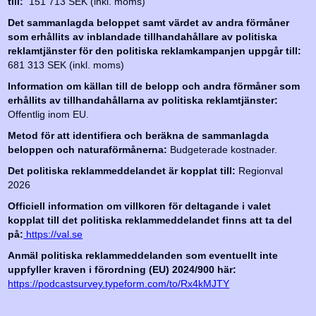
till:
151 713 SEK (inkl. moms)
Det sammanlagda beloppet samt värdet av andra förmåner
som erhållits av inblandade tillhandahållare av politiska
reklamtjänster för den politiska reklamkampanjen uppgår till:
681 313 SEK (inkl. moms)
Information om källan till de belopp och andra förmåner som
erhållits av tillhandahållarna av politiska reklamtjänster:
Offentlig inom EU.
Metod för att identifiera och beräkna de sammanlagda
beloppen och naturaförmånerna:
Budgeterade kostnader.
Det politiska reklammeddelandet är kopplat till:
Regionval
2026
Officiell information om villkoren för deltagande i valet
kopplat till det politiska reklammeddelandet finns att ta del
på:
https://val.se
Anmäl politiska reklammeddelanden som eventuellt inte
uppfyller kraven i förordning (EU) 2024/900 här:
https://podcastsurvey.typeform.com/to/Rx4kMJTY