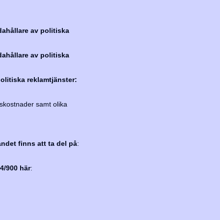
ahållare av politiska
ahållare av politiska
olitiska reklamtjänster:
skostnader samt olika
ndet finns att ta del på
:
4/900 här
: