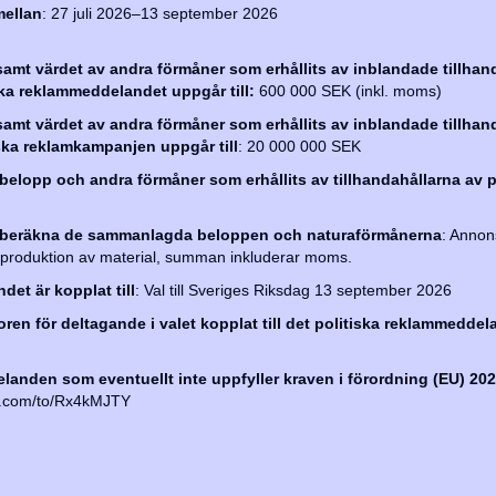
ellan
: 27 juli 2026–13 september 2026
mt värdet av andra förmåner som erhållits av inblandade tillhand
iska reklammeddelandet uppgår till:
600 000 SEK (inkl. moms)
mt värdet av andra förmåner som erhållits av inblandade tillhand
iska reklamkampanjen uppgår till
: 20 000 000 SEK
 belopp och andra förmåner som erhållits av tillhandahållarna av p
ch beräkna de sammanlagda beloppen och naturaförmånerna
: Annon
t produktion av material, summan inkluderar moms.
det är kopplat till
: Val till Sveriges Riksdag 13 september 2026
koren för deltagande i valet kopplat till det politiska reklammeddela
anden som eventuellt inte uppfyller kraven i förordning (EU) 202
rm.com/to/Rx4kMJTY