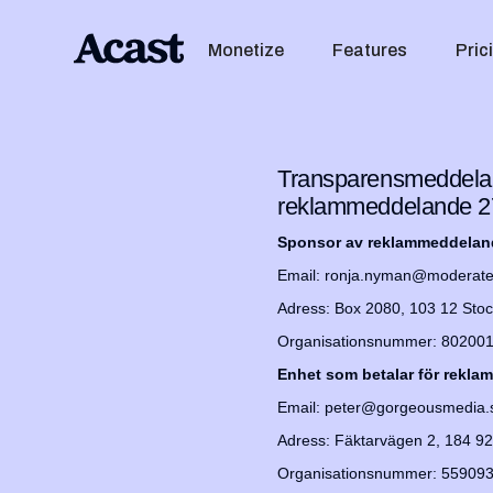
Monetize
Features
Pric
Transparensmeddelan
reklammeddelande 27
Sponsor av reklammeddelan
Email: ronja.nyman@moderate
Adress: Box 2080, 103 12 Sto
Organisationsnummer: 80200
Enhet som betalar för rekl
Email: peter@gorgeousmedia.
Adress: Fäktarvägen 2, 184 9
Organisationsnummer: 55909