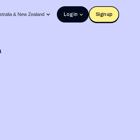
stralia & New Zealand
Log in
Sign up
a