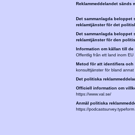
Reklammeddelandet sänds m
Det sammanlagda beloppet sa
reklamtjänster för det polit
Det sammanlagda beloppet sa
reklamtjänster för den polit
Information om källan till de
Offentlig från ett land inom EU
Metod för att identifiera o
konsulttjänster för bland anna
Det politiska reklammeddelan
Officiell information om vill
https://www.val.se/
Anmäl politiska reklammeddel
https://podcastsurvey.typefo