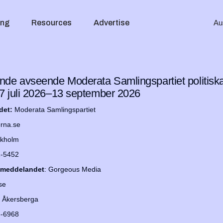
ing
Resources
Advertise
Au
de avseende Moderata Samlingspartiet politisk
 juli 2026–13 september 2026
det:
Moderata Samlingspartiet
rna.se
ckholm
1-5452
ammeddelandet
: Gorgeous Media
se
2 Åkersberga
3-6968