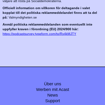
väljare att rösta på Socialdemokraterna.
Officiell information om villkoren för deltagande i valet
kopplat till det politiska reklammeddelandet finns att ta del
på:
Valmyndigheten.se
Anmäl politiska reklammeddelanden som eventuellt inte
uppfyller kraven i förordning (EU) 2024/900 här:
https://podcastsurvey.typeform.com/to/Rx4kMJTY
Über uns
Werben mit Acast
News
Support