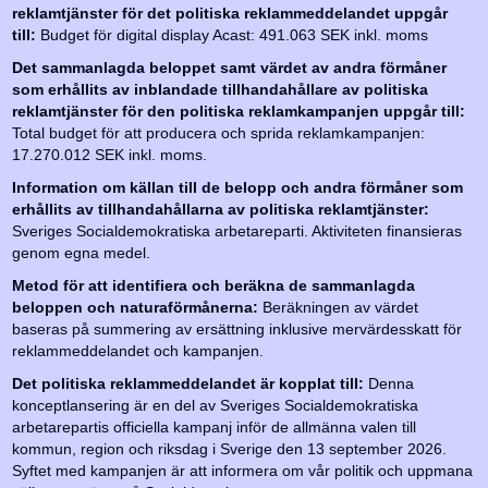
reklamtjänster för det politiska reklammeddelandet uppgår
till:
Budget för digital display Acast: 491.063 SEK inkl. moms
Det sammanlagda beloppet samt värdet av andra förmåner
som erhållits av inblandade tillhandahållare av politiska
reklamtjänster för den politiska reklamkampanjen uppgår till:
Total budget för att producera och sprida reklamkampanjen:
17.270.012 SEK inkl. moms.
Information om källan till de belopp och andra förmåner som
erhållits av tillhandahållarna av politiska reklamtjänster:
Sveriges Socialdemokratiska arbetareparti. Aktiviteten finansieras
genom egna medel.
Metod för att identifiera och beräkna de sammanlagda
beloppen och naturaförmånerna:
Beräkningen av värdet
baseras på summering av ersättning inklusive mervärdesskatt för
reklammeddelandet och kampanjen.
Det politiska reklammeddelandet är kopplat till:
Denna
konceptlansering är en del av Sveriges Socialdemokratiska
arbetarepartis officiella kampanj inför de allmänna valen till
kommun, region och riksdag i Sverige den 13 september 2026.
Syftet med kampanjen är att informera om vår politik och uppmana