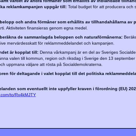
mt värdet av andra förmåner som erhållits av inblandade tillhand
iska reklamkampanjen uppgår till:
Total budget för att producera och
 belopp och andra förmåner som erhållits av tillhandahållarna av p
ti. Aktiviteten finansieras genom egna medel.
ch beräkna de sammanlagda beloppen och naturaförmånerna:
Beräkn
usive mervärdesskatt för reklammeddelandet och kampanjen.
et är kopplat till:
Denna vårkampanj är en del av Sveriges Socialde
lmänna valen till kommun, region och riksdag i Sverige den 13 septemb
k och uppmana väljare att rösta på Socialdemokraterna.
koren för deltagande i valet kopplat till det politiska reklammeddela
anden som eventuellt inte uppfyller kraven i förordning (EU) 202
rm.com/to/Rx4kMJTY