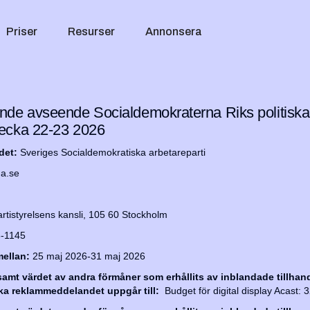
Priser
Resurser
Annonsera
de avseende Socialdemokraterna Riks politiska
ecka 22-23 2026
det:
Sveriges Socialdemokratiska arbetareparti
na.se
rtistyrelsens kansli, 105 60 Stockholm
3-1145
ellan:
25 maj 2026-31 maj 2026
mt värdet av andra förmåner som erhållits av inblandade tillhand
iska reklammeddelandet uppgår till:
Budget för digital display Acast: