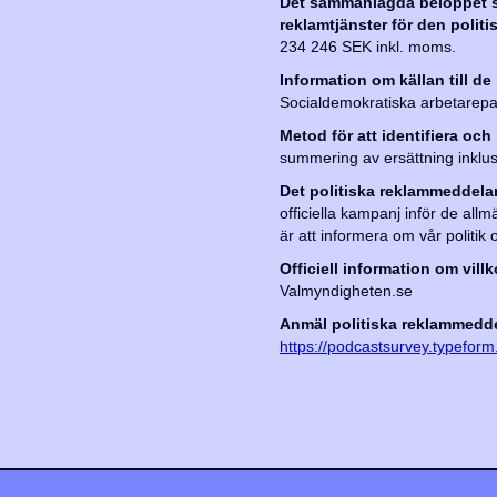
Det sammanlagda beloppet sa
reklamtjänster för den polit
234 246 SEK inkl. moms.
Information om källan till de
Socialdemokratiska arbetarepar
Metod för att identifiera o
summering av ersättning inkl
Det politiska reklammeddeland
officiella kampanj inför de al
är att informera om vår politi
Officiell information om vill
Valmyndigheten.se
Anmäl politiska reklammeddel
https://podcastsurvey.typefo