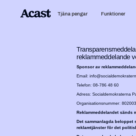
Tjäna pengar
Funktioner
Transparensmeddelan
reklammeddelande v
Sponsor av reklammeddelan
Email: info@socialdemokrater
Telefon: 08-786 48 60
Adress: Socialdemokraterna Pa
Organisationsnummer: 80200
Reklammeddelandet sänds m
Det sammanlagda beloppet sa
reklamtjänster för det polit