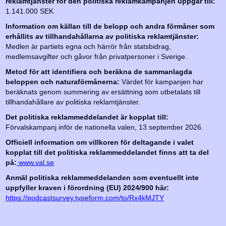
reklamtjänster för den politiska reklamkampanjen uppgår till:
1.141.000 SEK
Information om källan till de belopp och andra förmåner som
erhållits av tillhandahållarna av politiska reklamtjänster:
Medlen är partiets egna och härrör från statsbidrag,
medlemsavgifter och gåvor från privatpersoner i Sverige.
Metod för att identifiera och beräkna de sammanlagda
beloppen och naturaförmånerna:
Värdet för kampanjen har
beräknats genom summering av ersättning som utbetalats till
tillhandahållare av politiska reklamtjänster.
Det politiska reklammeddelandet är kopplat till:
Förvalskampanj inför de nationella valen, 13 september 2026.
Officiell information om villkoren för deltagande i valet
kopplat till det politiska reklammeddelandet finns att ta del
på:
www.val.se
Anmäl politiska reklammeddelanden som eventuellt inte
uppfyller kraven i förordning (EU) 2024/900 här:
https://podcastsurvey.typeform.com/to/Rx4kMJTY