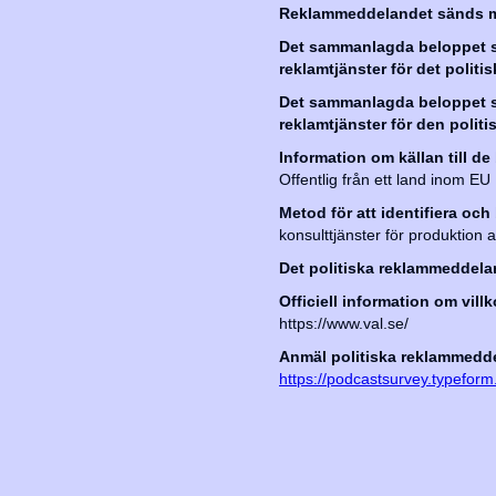
Reklammeddelandet sänds m
Det sammanlagda beloppet sa
reklamtjänster för det polit
Det sammanlagda beloppet sa
reklamtjänster för den polit
Information om källan till de
Offentlig från ett land inom EU
Metod för att identifiera o
konsulttjänster för produktion
Det politiska reklammeddeland
Officiell information om vill
https://www.val.se/
Anmäl politiska reklammeddel
https://podcastsurvey.typefo