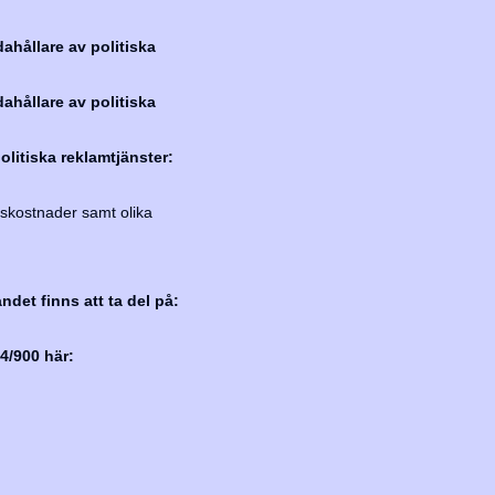
ahållare av politiska
ahållare av politiska
olitiska reklamtjänster:
kostnader samt olika
ndet finns att ta del på:
4/900 här: