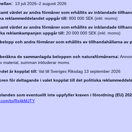
ellan:
13 juli 2026–2 augusti 2026
mt värdet av andra förmåner som erhållits av inblandade tillhand
iska reklammeddelandet uppgår till:
800 000 SEK (inkl. moms)
mt värdet av andra förmåner som erhållits av inblandade tillhand
iska reklamkampanjen uppgår till:
20 000 000 SEK (inkl. moms)
 belopp och andra förmåner som erhållits av tillhandahållarna av p
ch beräkna de sammanlagda beloppen och naturaförmånerna:
Annons
 av material, summan inkluderar moms
et är kopplat till:
Val till Sveriges Riksdag 13 september 2026
koren för deltagande i valet kopplat till det politiska reklammeddela
anden som eventuellt inte uppfyller kraven i förordning (EU) 202
rm.com/to/Rx4kMJTY