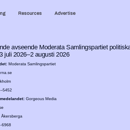
ing
Resources
Advertise
de avseende Moderata Samlingspartiet politisk
 juli 2026–2 augusti 2026
det:
Moderata Samlingspartiet
rna.se
ckholm
1–5452
mmedelandet:
Gorgeous Media
se
2 Åkersberga
3-6968