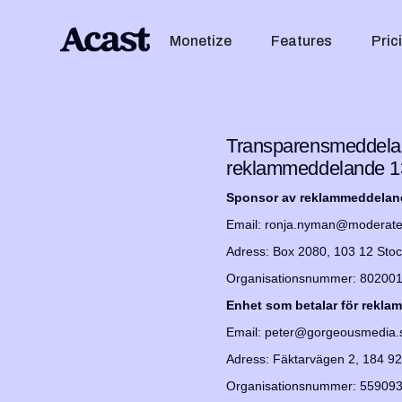
Monetize
Features
Pric
Transparensmeddelan
reklammeddelande 13
Sponsor av reklammeddelan
Email: ronja.nyman@moderate
Adress: Box 2080, 103 12 Sto
Organisationsnummer: 80200
Enhet som betalar för rekla
Email: peter@gorgeousmedia.
Adress: Fäktarvägen 2, 184 9
Organisationsnummer: 55909