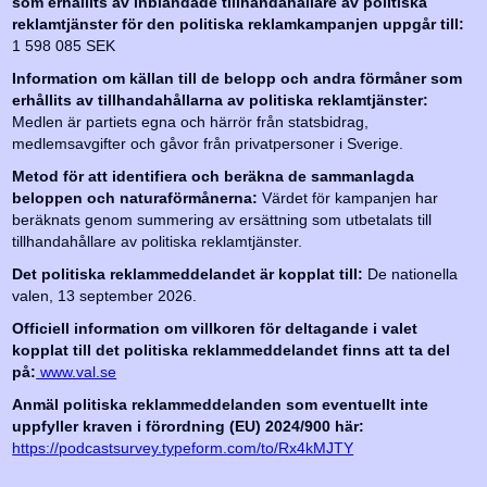
som erhållits av inblandade tillhandahållare av politiska
reklamtjänster för den politiska reklamkampanjen uppgår till:
1 598 085 SEK
Information om källan till de belopp och andra förmåner som
erhållits av tillhandahållarna av politiska reklamtjänster:
Medlen är partiets egna och härrör från statsbidrag,
medlemsavgifter och gåvor från privatpersoner i Sverige.
Metod för att identifiera och beräkna de sammanlagda
beloppen och naturaförmånerna:
Värdet för kampanjen har
beräknats genom summering av ersättning som utbetalats till
tillhandahållare av politiska reklamtjänster.
Det politiska reklammeddelandet är kopplat till:
De nationella
valen, 13 september 2026.
Officiell information om villkoren för deltagande i valet
kopplat till det politiska reklammeddelandet finns att ta del
på:
www.val.se
Anmäl politiska reklammeddelanden som eventuellt inte
uppfyller kraven i förordning (EU) 2024/900 här:
https://podcastsurvey.typeform.com/to/Rx4kMJTY